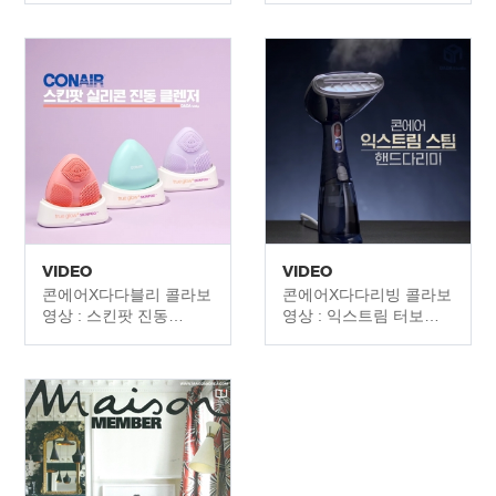
만나세요.
VIDEO
VIDEO
콘에어X다다블리 콜라보
콘에어X다다리빙 콜라보
영상 : 스킨팟 진동
영상 : 익스트림 터보
클렌저
스팀 다리미