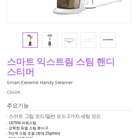
스마트 익스트림 스팀 핸디
스티머
Smart Extreme Handy Steamer
GS40K
주요기능
스마트
그립
모드
/
일반
모드
2
가지
세팅
모드
1875W
파워스팀
강력한
듀열
스팀
분사구
5
단계
스팀
조절
(
최대
25g/min)