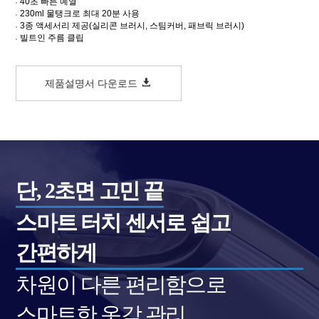
40
초
빠른
예열
230ml
물탱크로
최대
20
분
사용
3
종
액세서리
제공
(
실리콘
브러시
,
스팀커버
,
패브릭
브러시
)
빌트인
주름
클립
제품설명서 다운로드
단, 2초면 고민 끝
스마트 터치 센서로 쉽고
간편하게
차원이 다른 편리함으로
스마트한 옷감 관리