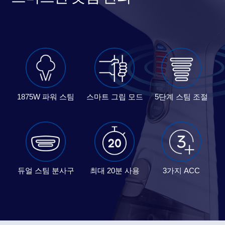
1875W 파워
스팀
스마트
그립 모드
5단계
스팀 조절
듀얼 스팀
분사구
최대
20분 사용
3가지 ACC