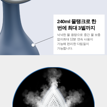
240ml 물탱크로
한
번에 최대 3벌까지
넉넉한 물 용량으로 중간 물 보충
없이
최대 12분 연속 사용이
가능해 편리한 다림질이
가능합니다.