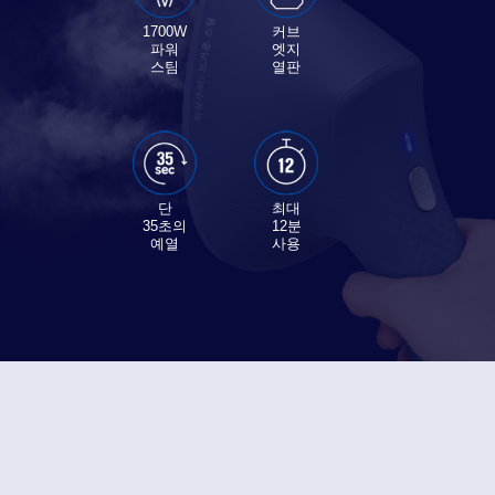
1700W
커브
파워
엣지
스팀
열판
단
최대
35초의
12분
예열
사용