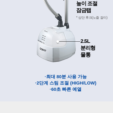
높이 조절
잠금탭
* 상단 후크(노즐 걸이)
2.5L
분리형
물통
·최대 80분 사용 가능
·2단계 스팀 조절 (HIGH/LOW)
·60초 빠른 예열