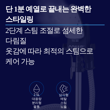
단 1분 예열로 끝내는 완벽한
스타일링
2단계 스팀 조절로 섬세한
다림질
옷감에 따라 최적의 스팀으로
케어 가능
2.5L
삼각형
대용량
메탈
분리형
스팀
물통
노즐