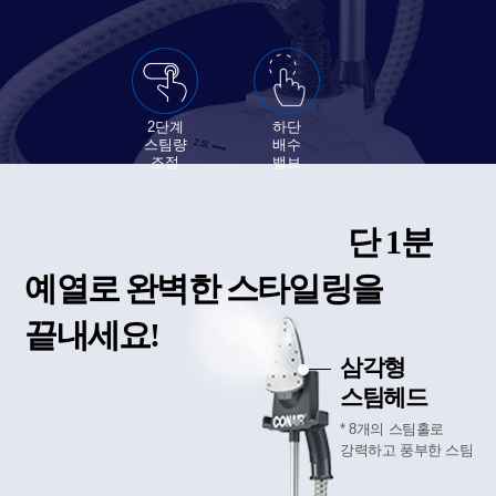
2단계
하단
스팀량
배수
조절
밸브
단 1분
예열로 완벽한 스타일링을
끝내세요!
삼각형
스팀헤드
* 8개의 스팀홀로
강력하고 풍부한 스팀